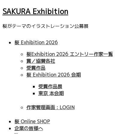
SAKURA Exhibition
桜がテーマのイラストレーション公募展
桜 Exhibition 2026
桜Exhibition 2026 エントリー作家一覧
賞／協賛各社
受賞作品
桜 Exhibition 2026 会期
受賞作品展
東京 本会期
作家管理画面 : LOGIN
桜 Online SHOP
企業の皆様へ