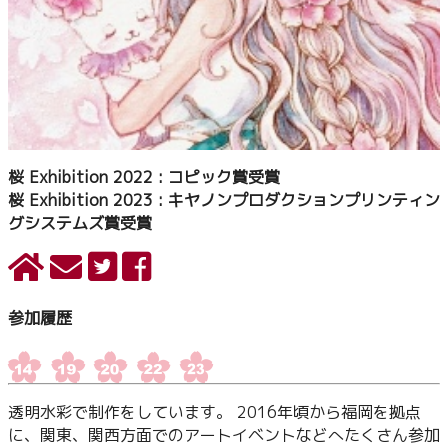
桜 Exhibition 2022 : コピック賞受賞
桜 Exhibition 2023 : キヤノンプロダクションプリンティン
グシステムズ賞受賞
参加履歴
透明水彩で制作をしています。 2016年頃から福岡を拠点
に、関東、関西方面でのアートイベントなどへたくさん参加