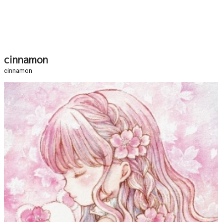
cinnamon
cinnamon