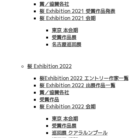
賞／協賛各社
桜 Exhibition 2021 受賞作品発表
桜 Exhibition 2021 会期
東京 本会期
受賞作品展
名古屋巡回展
桜 Exhibition 2022
桜Exhibition 2022 エントリー作家一覧
桜 Exhibition 2022 出展作品一覧
賞／協賛各社
受賞作品
桜 Exhibition 2022 会期
東京 本会期
受賞作品展
巡回展 クアラルンプール