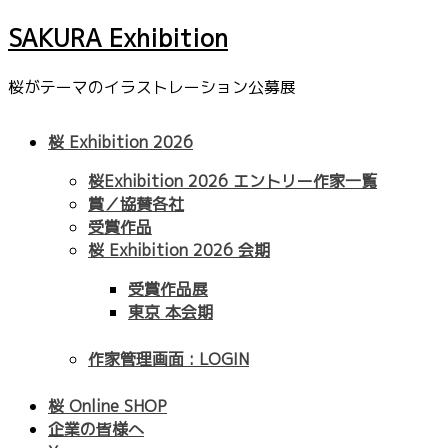
SAKURA Exhibition
桜がテーマのイラストレーション公募展
桜 Exhibition 2026
桜Exhibition 2026 エントリー作家一覧
賞／協賛各社
受賞作品
桜 Exhibition 2026 会期
受賞作品展
東京 本会期
作家管理画面 : LOGIN
桜 Online SHOP
企業の皆様へ