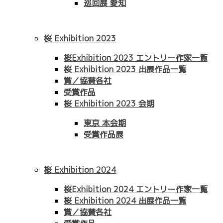
巡回展 愛知
桜 Exhibition 2023
桜Exhibition 2023 エントリー作家一覧
桜 Exhibition 2023 出展作品一覧
賞／協賛各社
受賞作品
桜 Exhibition 2023 会期
東京 本会期
受賞作品展
桜 Exhibition 2024
桜Exhibition 2024 エントリー作家一覧
桜 Exhibition 2024 出展作品一覧
賞／協賛各社