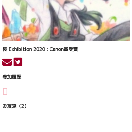
桜 Exhibition 2020 : Canon賞受賞
参加履歴
お友達（2）