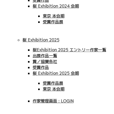
受賞作品
桜 Exhibition 2024 会期
東京 本会期
受賞作品展
桜 Exhibition 2025
桜Exhibition 2025 エントリー作家一覧
出展作品一覧
賞／協賛各社
受賞作品
桜 Exhibition 2025 会期
受賞作品展
東京 本会期
作家管理画面 : LOGIN