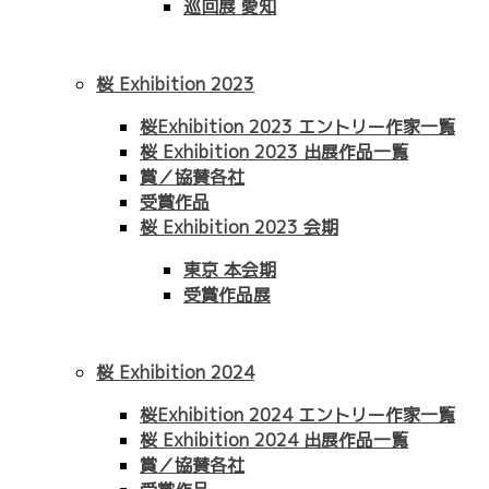
巡回展 愛知
桜 Exhibition 2023
桜Exhibition 2023 エントリー作家一覧
桜 Exhibition 2023 出展作品一覧
賞／協賛各社
受賞作品
桜 Exhibition 2023 会期
東京 本会期
受賞作品展
桜 Exhibition 2024
桜Exhibition 2024 エントリー作家一覧
桜 Exhibition 2024 出展作品一覧
賞／協賛各社