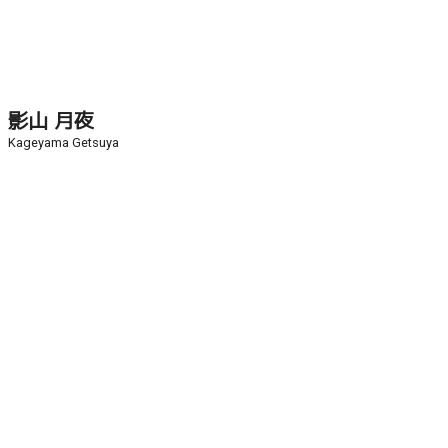
影山 月夜
Kageyama Getsuya