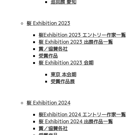
巡回展 愛知
桜 Exhibition 2023
桜Exhibition 2023 エントリー作家一覧
桜 Exhibition 2023 出展作品一覧
賞／協賛各社
受賞作品
桜 Exhibition 2023 会期
東京 本会期
受賞作品展
桜 Exhibition 2024
桜Exhibition 2024 エントリー作家一覧
桜 Exhibition 2024 出展作品一覧
賞／協賛各社