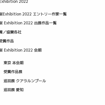
Exhibition 2022
桜Exhibition 2022 エントリー作家一覧
桜 Exhibition 2022 出展作品一覧
賞／協賛各社
受賞作品
桜 Exhibition 2022 会期
東京 本会期
受賞作品展
巡回展 クアラルンプール
巡回展 愛知