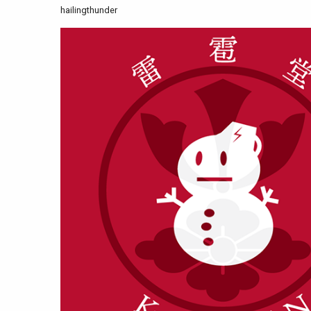
hailingthunder