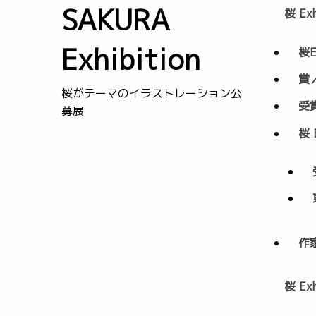
SAKURA
桜 Exh
Exhibition
桜E
賞
桜がテーマのイラストレーション公
受
募展
桜 
作家
桜 Ex