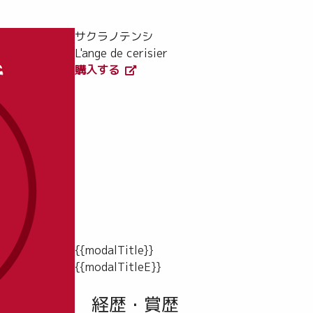
サクラノテンシ
L'ange de cerisier
購入する
{{modalTitle}}
{{modalTitleE}}
経歴・賞歴