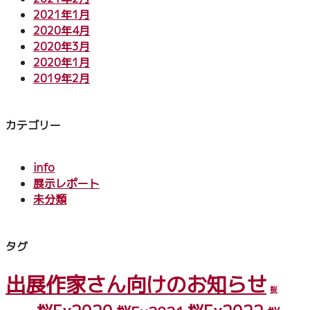
2021年1月
2020年4月
2020年3月
2020年1月
2019年2月
カテゴリー
info
展示レポート
未分類
タグ
出展作家さん向けのお知らせ
桜