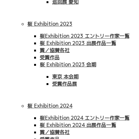
巡回展 愛知
桜 Exhibition 2023
桜Exhibition 2023 エントリー作家一覧
桜 Exhibition 2023 出展作品一覧
賞／協賛各社
受賞作品
桜 Exhibition 2023 会期
東京 本会期
受賞作品展
桜 Exhibition 2024
桜Exhibition 2024 エントリー作家一覧
桜 Exhibition 2024 出展作品一覧
賞／協賛各社