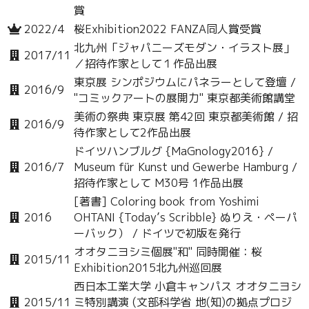
賞
2022/4
桜Exhibition2022 FANZA同人賞受賞
北九州「ジャパニーズモダン・イラスト展」
2017/11
／招待作家として１作品出展
東京展 シンポジウムにパネラーとして登壇 /
2016/9
"コミックアートの展開力" 東京都美術館講堂
美術の祭典 東京展 第42回 東京都美術館 / 招
2016/9
待作家として2作品出展
ドイツハンブルグ {MaGnology2016} /
2016/7
Museum für Kunst und Gewerbe Hamburg /
招待作家として M30号 1作品出展
[著書] Coloring book from Yoshimi
2016
OHTANI {Today’s Scribble} ぬりえ・ペーパ
ーバック） / ドイツで初版を発行
オオタニヨシミ個展"和" 同時開催：桜
2015/11
Exhibition2015北九州巡回展
西日本工業大学 小倉キャンパス オオタニヨシ
2015/11
ミ特別講演 (文部科学省 地(知)の拠点プロジ