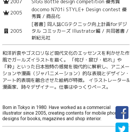
2007
SIGG Bottle design competition 優秀賞
docomo N701i STYLE+ Design contest 優
2005
秀賞 / 商品化
[著書] 同人誌CGテクニック向上計画forデジ
2005
タル コミッカーズ Illustrator編 / 共同著書 /
新紀元社
和洋折衷やゴスロリなど現代文化のエッセンスを利かせた作
風でガールズイラストを描く。 「侘び・寂び・枯れ」や
「粋」といった日本独特の感覚を現代的に解釈し、アニメー
ションや漫画（ジャパニメーション）的な表現とデザイン・
アート的表現を融合させた絵柄が特徴。 イラストレーター&
漫画家、時々デザイナー。仕事はゆっくりペース。
Born in Tokyo in 1980. Have worked as a commercial
illustrator since 2005, creating contents for mobile phone and
designs for books, magazines and shop interior.