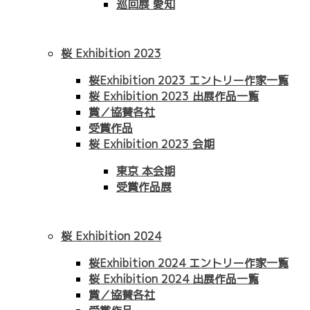
巡回展 愛知
桜 Exhibition 2023
桜Exhibition 2023 エントリー作家一覧
桜 Exhibition 2023 出展作品一覧
賞／協賛各社
受賞作品
桜 Exhibition 2023 会期
東京 本会期
受賞作品展
桜 Exhibition 2024
桜Exhibition 2024 エントリー作家一覧
桜 Exhibition 2024 出展作品一覧
賞／協賛各社