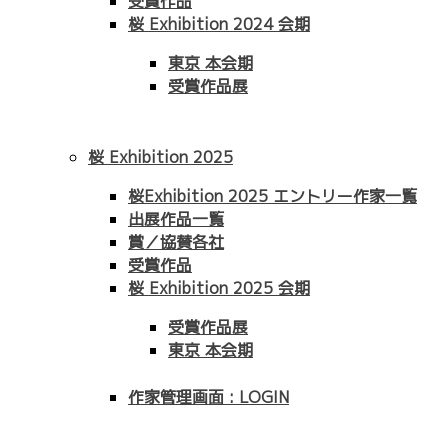
受賞作品
桜 Exhibition 2024 会期
東京 本会期
受賞作品展
桜 Exhibition 2025
桜Exhibition 2025 エントリー作家一覧
出展作品一覧
賞／協賛各社
受賞作品
桜 Exhibition 2025 会期
受賞作品展
東京 本会期
作家管理画面 : LOGIN