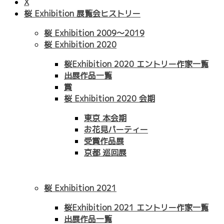
X
桜 Exhibition 展覧会ヒストリー
桜 Exhibition 2009〜2019
桜 Exhibition 2020
桜Exhibition 2020 エントリー作家一覧
出展作品一覧
賞
桜 Exhibition 2020 会期
東京 本会期
お花見パーティー
受賞作品展
京都 巡回展
桜 Exhibition 2021
桜Exhibition 2021 エントリー作家一覧
出展作品一覧